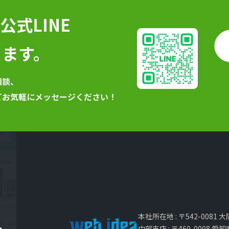
式LINE
きます。
相談、
どお気軽にメッセージください！
本社所在地 : 〒542-008
中部支店 : 〒460-000