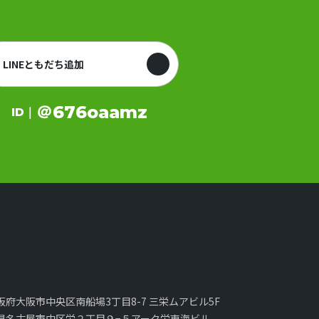
LINEともだち追加
＠676oaamz
ID｜
1 大阪府大阪市中央区南船場3丁目8-7 三栄ムアビル5F
8 愛知県名古屋市中区栄２丁目９−５アーク栄東海ビル