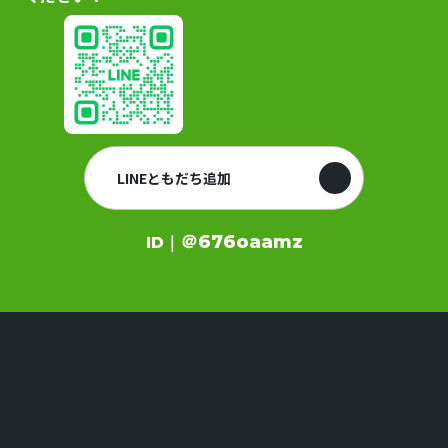
LINEともだち追加
＠676oaamz
ID｜